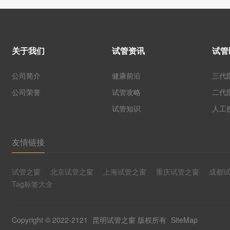
关于我们
试管资讯
试管
公司简介
健康前沿
三代
公司荣誉
试管攻略
二代
试管知识
人工
友情链接
试管之窗
北京试管之窗
上海试管之窗
重庆试管之窗
成都
Tag标签大全
Copyright © 2022-2121
昆明试管之窗
版权所有
SiteMap