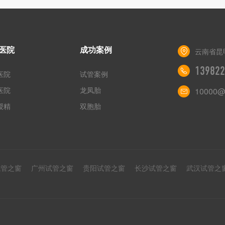
医院
成功案例
云南省昆
139822
医院
试管案例
医院
龙凤胎
10000@
授精
双胞胎
试管之窗
广州试管之窗
贵阳试管之窗
长沙试管之窗
武汉试管之