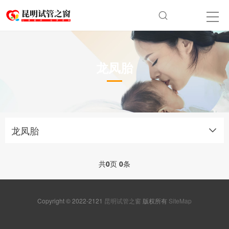
龙凤胎
龙凤胎
共
0
页
0
条
Copyright © 2022-2121
昆明试管之窗
版权所有
SiteMap